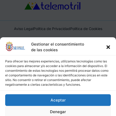
Aviso Legal
Política de Privacidad
Política de Cookies
Ayuntamiento de Motril, Plaza de España, 1, 18600, Motril,
Gestionar el consentimiento
(Granada), CIF: P1814200J, DIR3: L01181400
de las cookies
Para ofrecer las mejores experiencias, utilizamos tecnologías como las
cookies para almacenar y/o acceder a la información del dispositivo. El
consentimiento de estas tecnologías nos permitirá procesar datos como
el comportamiento de navegación o las identificaciones únicas en este
sitio. No consentir o retirar el consentimiento, puede afectar
negativamente a ciertas características y funciones.
Aceptar
Denegar