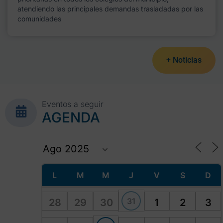
atendiendo las principales demandas trasladadas por las
comunidades
+ Noticias
Eventos a seguir
AGENDA
L
M
M
J
V
S
D
31
28
29
30
1
2
3