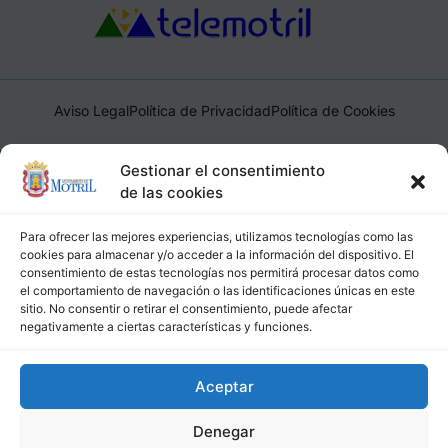
Aviso Legal
Política de Privacidad
Política de Cookies
Ayuntamiento de Motril, Plaza de España, 1, 18600, Motril,
Gestionar el consentimiento
(Granada), CIF: P1814200J, DIR3: L01181400
de las cookies
Para ofrecer las mejores experiencias, utilizamos tecnologías como las
cookies para almacenar y/o acceder a la información del dispositivo. El
consentimiento de estas tecnologías nos permitirá procesar datos como
el comportamiento de navegación o las identificaciones únicas en este
sitio. No consentir o retirar el consentimiento, puede afectar
negativamente a ciertas características y funciones.
Aceptar
Denegar