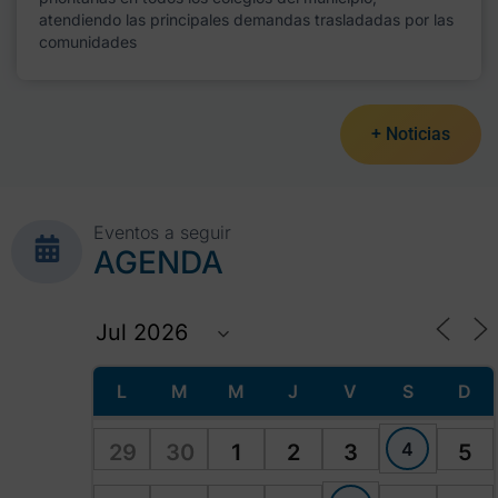
atendiendo las principales demandas trasladadas por las
comunidades
+ Noticias
Eventos a seguir
AGENDA
L
M
M
J
V
S
D
4
29
30
1
2
3
5