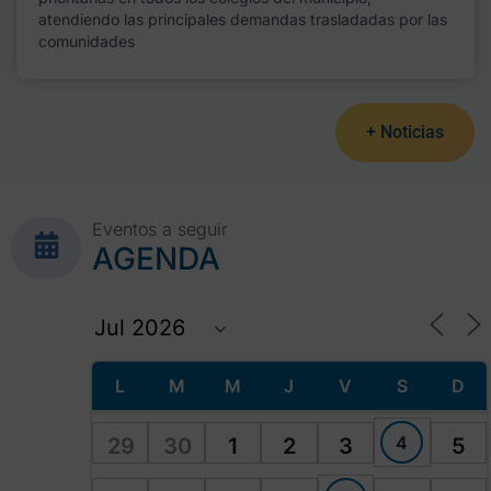
atendiendo las principales demandas trasladadas por las
comunidades
+ Noticias
Eventos a seguir
AGENDA
L
M
M
J
V
S
D
4
29
30
1
2
3
5