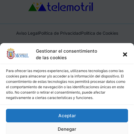
Aviso Legal
Política de Privacidad
Política de Cookies
Ayuntamiento de Motril, Plaza de España, 1, 18600, Motril,
Gestionar el consentimiento
(Granada), CIF: P1814200J, DIR3: L01181400
de las cookies
Para ofrecer las mejores experiencias, utilizamos tecnologías como las
cookies para almacenar y/o acceder a la información del dispositivo. El
consentimiento de estas tecnologías nos permitirá procesar datos como
el comportamiento de navegación o las identificaciones únicas en este
sitio. No consentir o retirar el consentimiento, puede afectar
negativamente a ciertas características y funciones.
Aceptar
Denegar