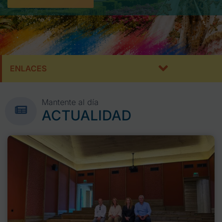
ENLACES
Mantente al día
ACTUALIDAD