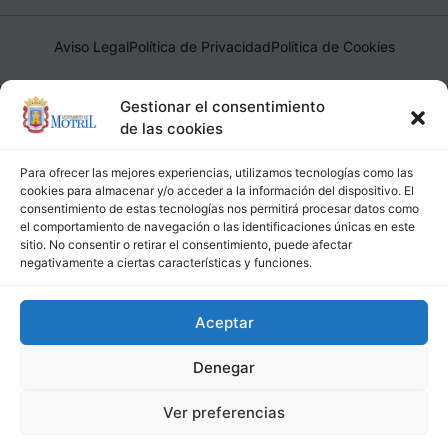
Aviso Legal
Política de Privacidad
Política de Cookies
Ayuntamiento de Motril, Plaza de España, 1, 18600, Motril,
Gestionar el consentimiento
(Granada), CIF: P1814200J, DIR3: L01181400
de las cookies
Para ofrecer las mejores experiencias, utilizamos tecnologías como las
cookies para almacenar y/o acceder a la información del dispositivo. El
consentimiento de estas tecnologías nos permitirá procesar datos como
el comportamiento de navegación o las identificaciones únicas en este
sitio. No consentir o retirar el consentimiento, puede afectar
negativamente a ciertas características y funciones.
Aceptar
Denegar
Ver preferencias