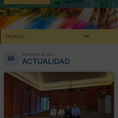
ENLACES
Mantente al día
ACTUALIDAD