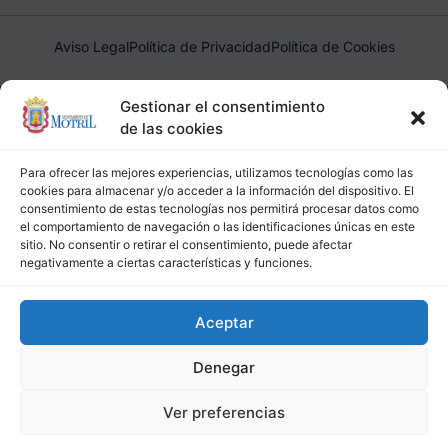
Aviso Legal
Política de Privacidad
Política de Cookies
Ayuntamiento de Motril, Plaza de España, 1, 18600, Motril,
Gestionar el consentimiento
(Granada), CIF: P1814200J, DIR3: L01181400
de las cookies
Para ofrecer las mejores experiencias, utilizamos tecnologías como las
cookies para almacenar y/o acceder a la información del dispositivo. El
consentimiento de estas tecnologías nos permitirá procesar datos como
el comportamiento de navegación o las identificaciones únicas en este
sitio. No consentir o retirar el consentimiento, puede afectar
negativamente a ciertas características y funciones.
Aceptar
Denegar
Ver preferencias