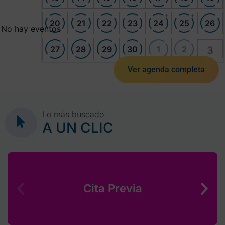
+
+
20
21
22
23
24
25
26
No hay eventos
27
28
29
30
1
2
3
Ver agenda completa
Lo más buscado
A UN CLIC
Cita Previa