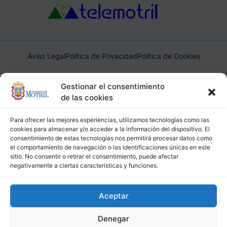
Aviso Legal
Política de Privacidad
Política de Cookies
Ayuntamiento de Motril, Plaza de España, 1, 18600, Motril,
Gestionar el consentimiento
(Granada), CIF: P1814200J, DIR3: L01181400
de las cookies
Para ofrecer las mejores experiencias, utilizamos tecnologías como las
cookies para almacenar y/o acceder a la información del dispositivo. El
consentimiento de estas tecnologías nos permitirá procesar datos como
el comportamiento de navegación o las identificaciones únicas en este
sitio. No consentir o retirar el consentimiento, puede afectar
negativamente a ciertas características y funciones.
Aceptar
Denegar