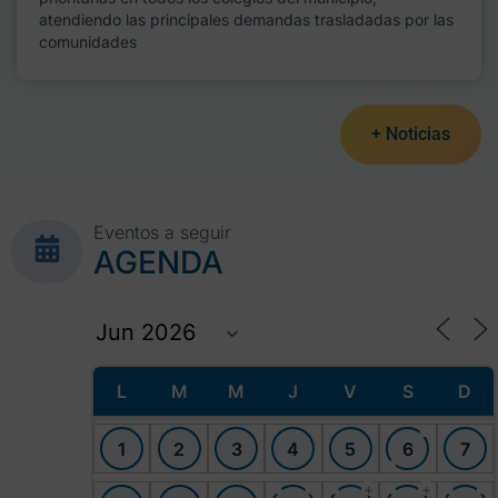
atendiendo las principales demandas trasladadas por las
comunidades
+ Noticias
Eventos a seguir
AGENDA
L
M
M
J
V
S
D
1
2
3
4
5
6
7
+
+