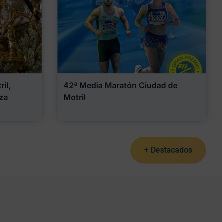
il,
42ª Media Maratón Ciudad de
za
Motril
+ Destacados