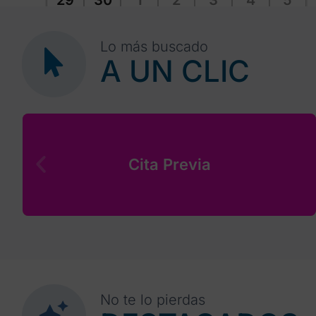
29
30
1
2
3
4
5
Lo más buscado
A UN CLIC
Cita Previa
No te lo pierdas