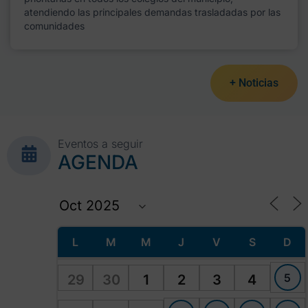
atendiendo las principales demandas trasladadas por las
comunidades
+ Noticias
Eventos a seguir
AGENDA
L
M
M
J
V
S
D
5
29
30
1
2
3
4