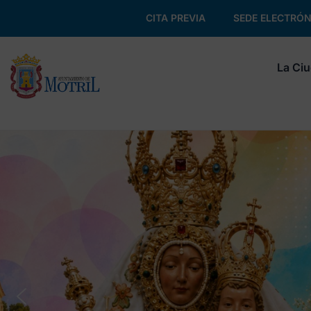
CITA PREVIA
SEDE ELECTRÓN
La Ci
Alégrate el verano
Disfruta de las sesiones de cine de verano,
conciertos, actividades deportivas y mucho más. ¡
te pierdas nada de lo que hemos preparado para ti!
Consulta la programación y participa en nuestras