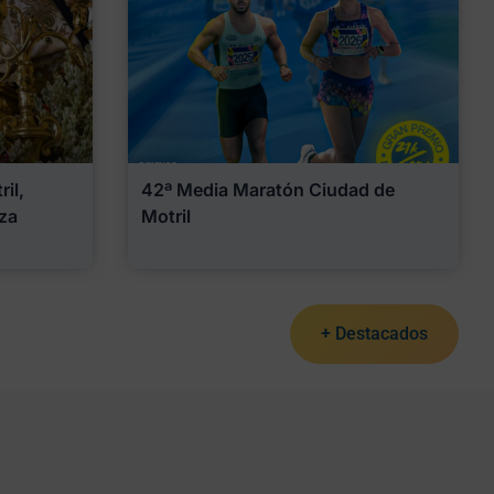
il,
42ª Media Maratón Ciudad de
za
Motril
+ Destacados