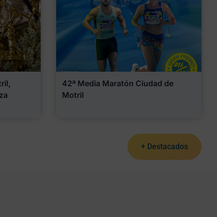
il,
42ª Media Maratón Ciudad de
za
Motril
+ Destacados