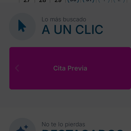
27
28
29
Lo más buscado
A UN CLIC
Cita Previa
No te lo pierdas