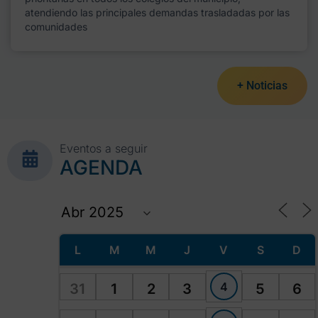
atendiendo las principales demandas trasladadas por las
comunidades
+ Noticias
Eventos a seguir
AGENDA
L
M
M
J
V
S
D
4
31
1
2
3
5
6