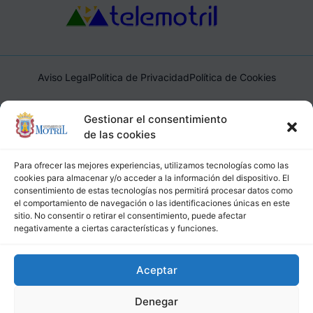
Aviso Legal
Política de Privacidad
Política de Cookies
Ayuntamiento de Motril, Plaza de España, 1, 18600, Motril,
Gestionar el consentimiento
(Granada), CIF: P1814200J, DIR3: L01181400
de las cookies
Para ofrecer las mejores experiencias, utilizamos tecnologías como las
cookies para almacenar y/o acceder a la información del dispositivo. El
consentimiento de estas tecnologías nos permitirá procesar datos como
el comportamiento de navegación o las identificaciones únicas en este
sitio. No consentir o retirar el consentimiento, puede afectar
negativamente a ciertas características y funciones.
Aceptar
Denegar