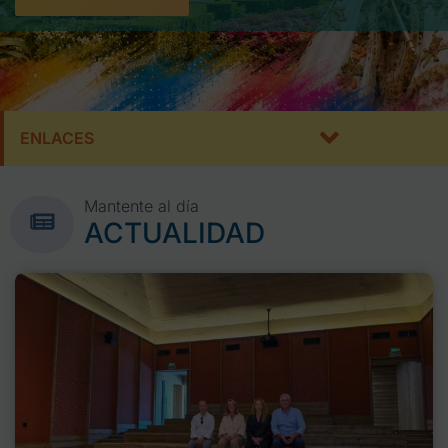
ENLACES
Mantente al día
ACTUALIDAD