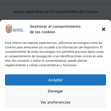
Aviso Legal
Política de Privacidad
Política de Cookies
Ayuntamiento de Motril, Plaza de España, 1, 18600, Motril,
Gestionar el consentimiento
(Granada), CIF: P1814200J, DIR3: L01181400
de las cookies
Para ofrecer las mejores experiencias, utilizamos tecnologías como las
cookies para almacenar y/o acceder a la información del dispositivo. El
consentimiento de estas tecnologías nos permitirá procesar datos como
el comportamiento de navegación o las identificaciones únicas en este
sitio. No consentir o retirar el consentimiento, puede afectar
negativamente a ciertas características y funciones.
Aceptar
Denegar
Ver preferencias