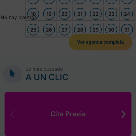
+
+
18
19
20
21
22
23
24
No hay eventos
+
+
25
26
27
28
29
30
31
Ver agenda completa
Lo más buscado
A UN CLIC
Cita Previa