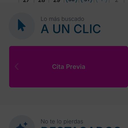
27
28
29
2
Lo más buscado
A UN CLIC
Cita Previa
No te lo pierdas