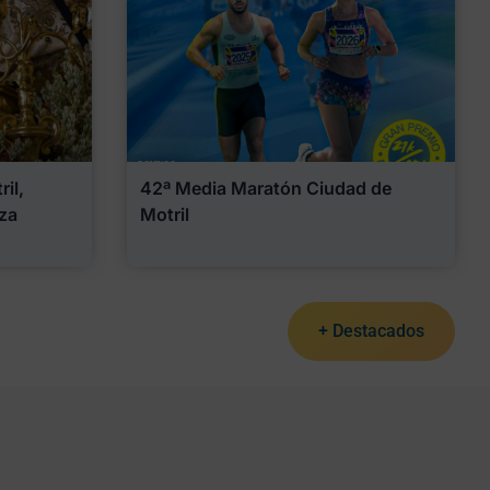
il,
42ª Media Maratón Ciudad de
za
Motril
+ Destacados