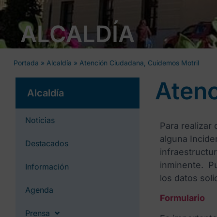
ALCALDÍA
Portada
»
Alcaldía
»
Atención Ciudadana, Cuidemos Motril
Atenc
Alcaldía
Noticias
Para realizar
alguna Incide
Destacados
infraestructu
inminente. P
Información
los datos soli
Agenda
Formulario
Prensa