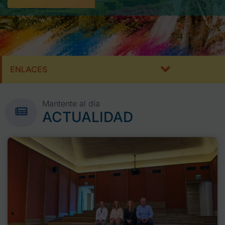
ENLACES
Mantente al día
ACTUALIDAD