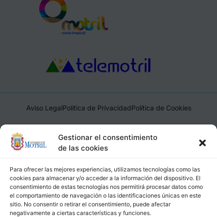
Aviso Legal
Política de Privacidad
Política de Cookies
Ayuntamiento de Motril, Plaza de España, 1, 18600, Motril,
Gestionar el consentimiento
(Granada), CIF: P1814200J, DIR3: L01181400
de las cookies
Para ofrecer las mejores experiencias, utilizamos tecnologías como las
cookies para almacenar y/o acceder a la información del dispositivo. El
consentimiento de estas tecnologías nos permitirá procesar datos como
el comportamiento de navegación o las identificaciones únicas en este
sitio. No consentir o retirar el consentimiento, puede afectar
negativamente a ciertas características y funciones.