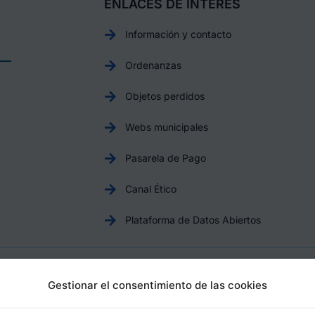
ENLACES DE INTERÉS
Información y contacto
Ordenanzas
Objetos perdidos
Webs municipales
Pasarela de Pago
Canal Ético
Plataforma de Datos Abiertos
Aviso Legal
Política de Privacidad
Política de Cookies
Gestionar el consentimiento de las cookies
otril, Plaza de España, 1, 18600, Motril, (Granada), CIF: P1814200