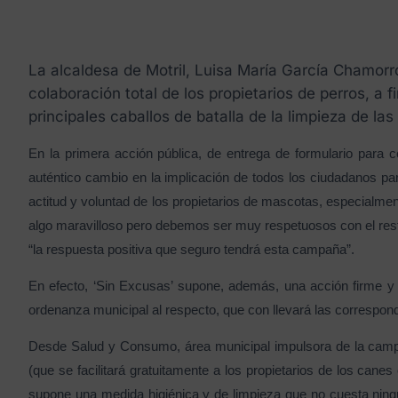
La alcaldesa de Motril, Luisa María García Chamorro
colaboración total de los propietarios de perros, a 
principales caballos de batalla de la limpieza de las 
En la primera acción pública, de entrega de formulario para 
auténtico cambio en la implicación de todos los ciudadanos para
actitud y voluntad de los propietarios de mascotas, especialmen
algo maravilloso pero debemos ser muy respetuosos con el resto
“la respuesta positiva que seguro tendrá esta campaña”.
En efecto, ‘Sin Excusas’ supone, además, una acción firme y 
ordenanza municipal al respecto, que con llevará las correspon
Desde Salud y Consumo, área municipal impulsora de la campañ
(que se facilitará gratuitamente a los propietarios de los can
supone una medida higiénica y de limpieza que no cuesta ningún