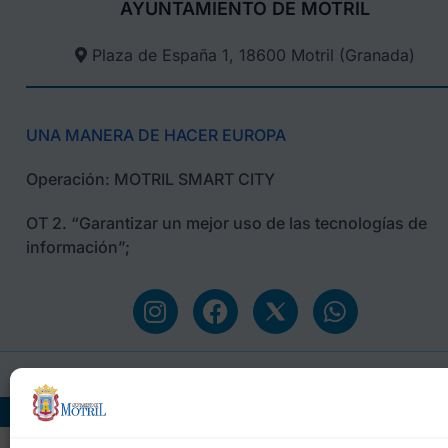
AYUNTAMIENTO DE MOTRIL
Plaza de España 1, 18600 Motril (Granada)​
UNA MANERA DE HACER EUROPA
Operación: MOTRIL SMART CITY
OT 2. “Garantizar un mejor uso de las tecnologías de
información”;
Ayuntamiento de M