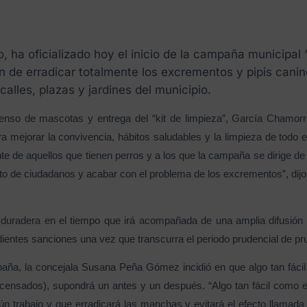
, ha oficializado hoy el inicio de la campaña municipal
fin de erradicar totalmente los excrementos y pipis cani
calles, plazas y jardines del municipio.
censo de mascotas y entrega del “kit de limpieza”, García Chamorro
 mejorar la convivencia, hábitos saludables y la limpieza de todo el
te de aquellos que tienen perros y a los que la campaña se dirige de
 de ciudadanos y acabar con el problema de los excrementos”, dijo l
duradera en el tiempo que irá acompañada de una amplia difusión 
dientes sanciones una vez que transcurra el periodo prudencial de p
a, la concejala Susana Peña Gómez incidió en que algo tan fácil y 
es censados), supondrá un antes y un después. “Algo tan fácil como e
 trabajo y que erradicará las manchas y evitará el efecto llamada pa