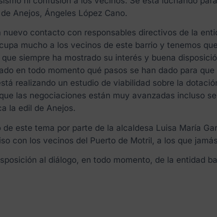
ismo ni confusión a los vecinos. Se está luchando para
a de Anejos, Ángeles López Cano.
nuevo contacto con responsables directivos de la enti
eocupa mucho a los vecinos de este barrio y tenemos q
 que siempre ha mostrado su interés y buena disposició
licado en todo momento qué pasos se han dado para que 
está realizando un estudio de viabilidad sobre la dotaci
rque las negociaciones están muy avanzadas incluso se
a la edil de Anejos.
de este tema por parte de la alcaldesa Luisa María Gar
so con los vecinos del Puerto de Motril, a los que jam
isposición al diálogo, en todo momento, de la entidad ba