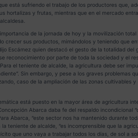
ue está sufriendo el trabajo de los productores que, a
 hortalizas y frutas, mientras que en el mercado entran
 alcaldesa.
 importancia de la jornada de hoy y la movilización total
ndo crecer sus productos, mimándolos y teniendo que enf
dijo Escámez quien destacó el gesto de la totalidad del 
 reconocimiento por parte de toda la sociedad y el res
 Para el teniente de alcalde, la agricultura debe ser im
iente”. Sin embargo, y pese a los graves problemas qu
ando, caso de la ampliación de las zonas cultivables y
emática está puesto en la mayor área de agricultura int
cepción Abarca daba fe del respaldo incondicional “q
Para Abarca, “este sector nos ha mantenido durante toda
 la teniente de alcalde, “es incomprensible que la agr
cito que uno vaya a trabajar todos los días, de sol a so