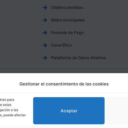
Objetos perdidos
Webs municipales
Pasarela de Pago
Canal Ético
Plataforma de Datos Abiertos
Aviso Legal
Política de Privacidad
Política de Cookies
Gestionar el consentimiento de las cookies
otril, Plaza de España, 1, 18600, Motril, (Granada), CIF: P1814200
kies para
de estas
gación o las
Aceptar
to, puede afectar