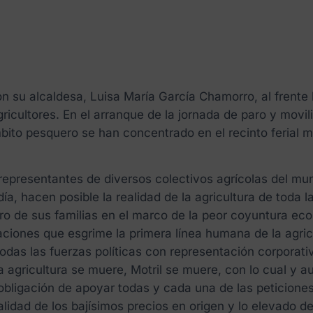
on su alcaldesa, Luisa María García Chamorro, al fren
gricultores. En el arranque de la jornada de paro y movi
to pesquero se han concentrado en el recinto ferial motr
 representantes de diversos colectivos agrícolas del mun
ía, hacen posible la realidad de la agricultura de toda
uro de sus familias en el marco de la peor coyuntura e
ciones que esgrime la primera línea humana de la agricu
das las fuerzas políticas con representación corporativ
a agricultura se muere, Motril se muere, con lo cual y 
bligación de apoyar todas y cada una de las peticiones 
alidad de los bajísimos precios en origen y lo elevado d