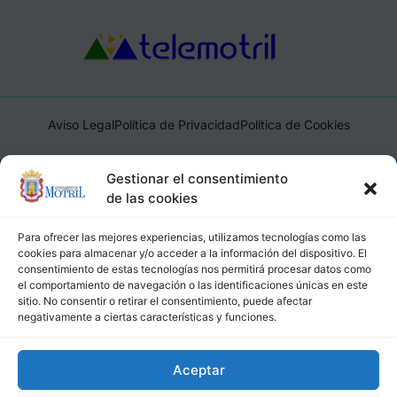
Aviso Legal
Política de Privacidad
Política de Cookies
Ayuntamiento de Motril, Plaza de España, 1, 18600, Motril,
Gestionar el consentimiento
(Granada), CIF: P1814200J, DIR3: L01181400
de las cookies
Para ofrecer las mejores experiencias, utilizamos tecnologías como las
cookies para almacenar y/o acceder a la información del dispositivo. El
consentimiento de estas tecnologías nos permitirá procesar datos como
el comportamiento de navegación o las identificaciones únicas en este
sitio. No consentir o retirar el consentimiento, puede afectar
negativamente a ciertas características y funciones.
Aceptar