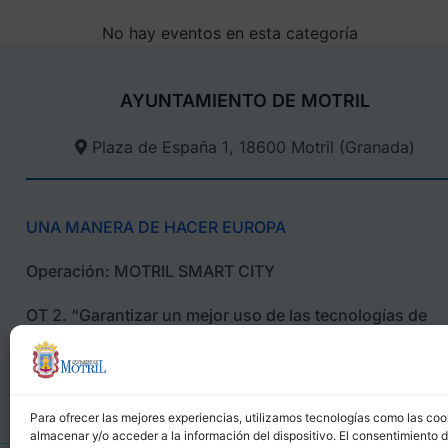
No hay eventos en esta categoría
AYUNTAMIENTO DE MOTRIL
Plaza de España 1, 18600 Motril (Granada)​
UNA MANERA DE HACER EUROPA
Operación: MOTRIL SMART CITY
OT 2. “Garantizar un mejor uso de las tecnologías de
información”;
Para ofrecer las mejores experiencias, utilizamos tecnologías como las coo
almacenar y/o acceder a la información del dispositivo. El consentimiento 