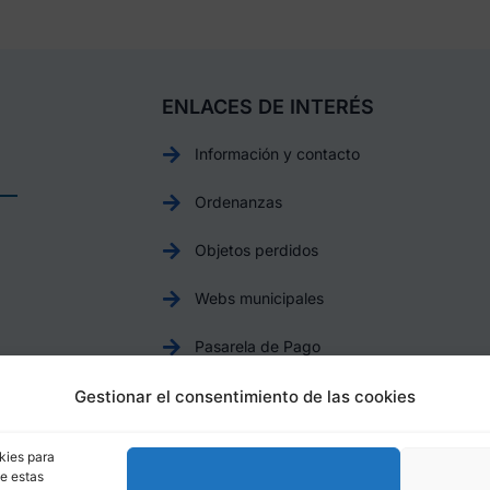
ENLACES DE INTERÉS
Información y contacto
Ordenanzas
Objetos perdidos
Webs municipales
Pasarela de Pago
Canal Ético
Gestionar el consentimiento de las cookies
Plataforma de Datos Abiertos
kies para
de estas