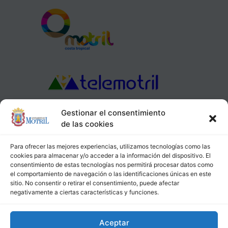
Gestionar el consentimiento
de las cookies
Aviso Legal
Política de Privacidad
Política de Cookies
Para ofrecer las mejores experiencias, utilizamos tecnologías como las
Ayuntamiento de Motril, Plaza de España, 1, 18600, Motril,
cookies para almacenar y/o acceder a la información del dispositivo. El
consentimiento de estas tecnologías nos permitirá procesar datos como
(Granada), CIF: P1814200J, DIR3: L01181400
el comportamiento de navegación o las identificaciones únicas en este
sitio. No consentir o retirar el consentimiento, puede afectar
negativamente a ciertas características y funciones.
Aceptar