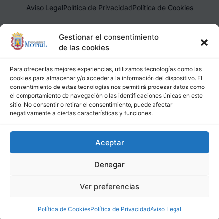
Aviso Legal
Política de Privacidad
Política de Cookies
Ayuntamiento de Motril, Plaza de España, 1, 18600, Motril,
Gestionar el consentimiento
(Granada), CIF: P1814200J, DIR3: L01181400
de las cookies
Para ofrecer las mejores experiencias, utilizamos tecnologías como las
cookies para almacenar y/o acceder a la información del dispositivo. El
consentimiento de estas tecnologías nos permitirá procesar datos como
el comportamiento de navegación o las identificaciones únicas en este
sitio. No consentir o retirar el consentimiento, puede afectar
negativamente a ciertas características y funciones.
Aceptar
Denegar
Ver preferencias
Política de Cookies
Política de Privacidad
Aviso Legal