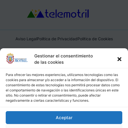
Aviso Legal
Política de Privacidad
Política de Cookies
Ayuntamiento de Motril, Plaza de España, 1, 18600, Motril,
Gestionar el consentimiento
(Granada), CIF: P1814200J, DIR3: L01181400
de las cookies
Para ofrecer las mejores experiencias, utilizamos tecnologías como las
cookies para almacenar y/o acceder a la información del dispositivo. El
consentimiento de estas tecnologías nos permitirá procesar datos como
el comportamiento de navegación o las identificaciones únicas en este
sitio. No consentir o retirar el consentimiento, puede afectar
negativamente a ciertas características y funciones.
Aceptar