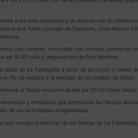
ye a las 22.00 horas con las actuaciones de la Agrupaci
mente a los más pequeños y al deporte con la celebraci
orque el que fuera concejal de Deportes, José Manuel Es
 Abarca.
ñana con cohetes, chocolate con churros, animación inf
y a las 16.30 café y degustación de Ron Montero.
la plaza de La Fabriquilla a partir de las cinco y media 
a rifa de regalos y la entrega de los trofeos de fútbol.
animará la fiesta nocturna desde las 20:00 horas hasta 
empresas y entidades que patrocinan las fiestas del bar
ozar de las actividades programadas.
s que vengan a disfrutar de las fiestas de La Fabriquill