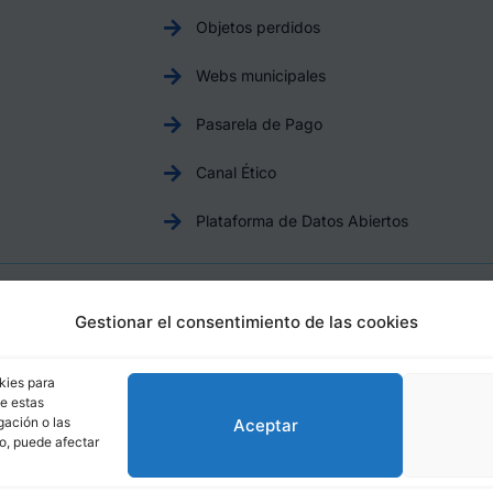
Objetos perdidos
Webs municipales
Pasarela de Pago
Canal Ético
Plataforma de Datos Abiertos
Aviso Legal
Política de Privacidad
Política de Cookies
Gestionar el consentimiento de las cookies
otril, Plaza de España, 1, 18600, Motril, (Granada), CIF: P1814200
kies para
de estas
gación o las
Aceptar
to, puede afectar