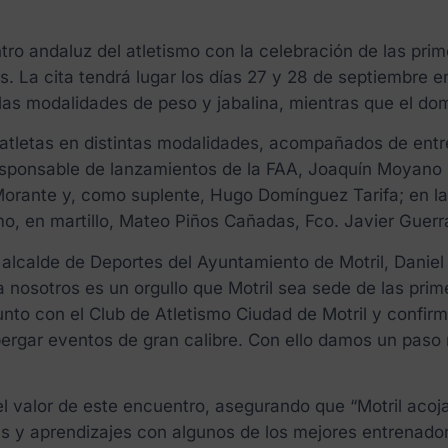
ntro andaluz del atletismo con la celebración de las p
. La cita tendrá lugar los días 27 y 28 de septiembre en
las modalidades de peso y jabalina, mientras que el dom
s atletas en distintas modalidades, acompañados de ent
sponsable de lanzamientos de la FAA, Joaquín Moyano 
Morante y, como suplente, Hugo Domínguez Tarifa; en l
mo, en martillo, Mateo Piños Cañadas, Fco. Javier Guerr
e alcalde de Deportes del Ayuntamiento de Motril, Danie
a nosotros es un orgullo que Motril sea sede de las pri
unto con el Club de Atletismo Ciudad de Motril y confir
albergar eventos de gran calibre. Con ello damos un paso
 valor de este encuentro, asegurando que “Motril acoja
as y aprendizajes con algunos de los mejores entrenado