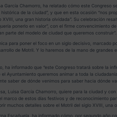
uisa García Chamorro, ha relatado cómo este Congreso s
n histórica de la ciudad”, y que en esta ocasión “nos p
 XVIII, una gran historia olvidada”. Su celebración res
 quería ponerlo en valor”, con el firme convencimiento
rman parte del modelo de ciudad que queremos construir”.
ca para poner el foco en un siglo decisivo, marcado po
sarrollo de Motril. Y lo haremos de la mano de grandes 
.
ha informado que “este Congreso tratará sobre la infl
de el Ayuntamiento queremos animar a toda la ciudadaní
tante saber de dónde venimos para saber hacia dónde v
sa, Luisa García Chamorro, quiere para la ciudad y con 
l marco de estos días festivos y de reconocimiento para
ir muchos detalles sobre el Motril del siglo XVIII, una
carna Escañuela, ha informado cómo, por segundo año 