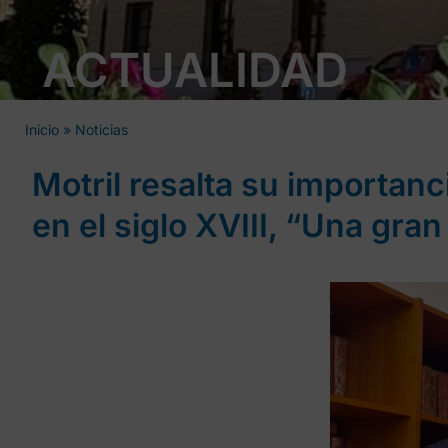
ACTUALIDAD
Inicio
»
Noticias
Motril resalta su importanc
en el siglo XVIII, “Una gran