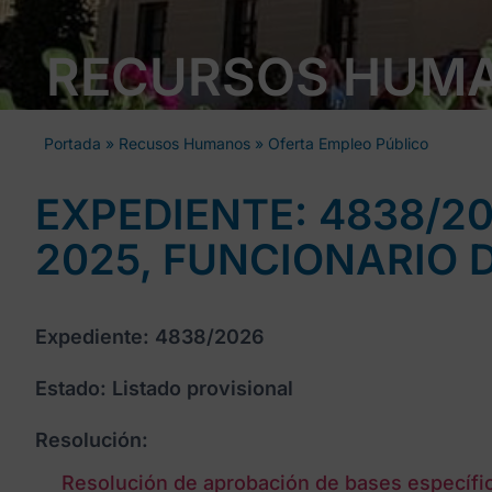
RECURSOS HUM
Portada
»
Recusos Humanos
»
Oferta Empleo Público
EXPEDIENTE: 4838/20
2025, FUNCIONARIO 
Expediente: 4838/2026
Estado: Listado provisional
Resolución:
Resolución de aprobación de bases específi