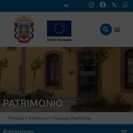
PATRIMONIO
Portada
»
Patrimonio
»
Noticias Patrimonio
Patrimonio