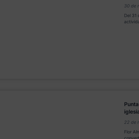
30 de 
Del 31 
activid
Puntal
igles
22 de 
Flor A
convert