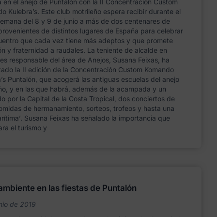
en el anejo de Puntalón con la II Concentración Custom
 Kulebra’s. Este club motrileño espera recibir durante el
semana del 8 y 9 de junio a más de dos centenares de
rovenientes de distintos lugares de España para celebrar
uentro que cada vez tiene más adeptos y que promete
ón y fraternidad a raudales. La teniente de alcalde en
es responsable del área de Anejos, Susana Feixas, ha
tado la II edición de la Concentración Custom Komando
’s Puntalón, que acogerá las antiguas escuelas del anejo
eño, y en las que habrá, además de la acampada y un
do por la Capital de la Costa Tropical, dos conciertos de
omidas de hermanamiento, sorteos, trofeos y hasta una
arítima’. Susana Feixas ha señalado la importancia que
ara el turismo y
ambiente en las fiestas de Puntalón
nio de 2019