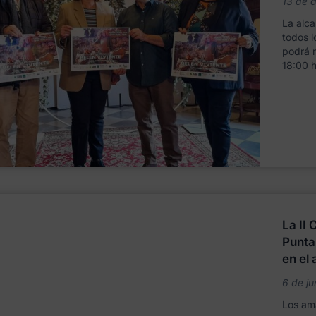
13 de 
La alca
todos l
podrá r
18:00 h
La II
Punta
en el 
6 de ju
Los ama