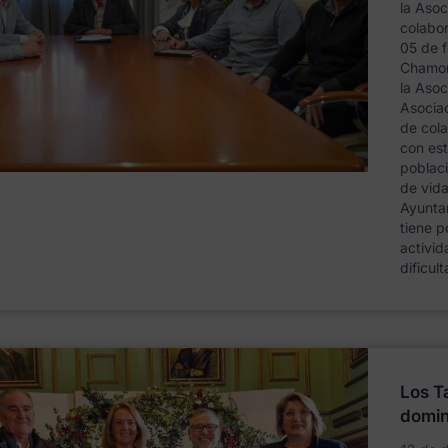
la Asoc
colabor
05 de f
Chamor
la Asoc
Asocia
de cola
con est
poblaci
de vida
Ayunta
tiene p
activid
dificul
Los T
domi