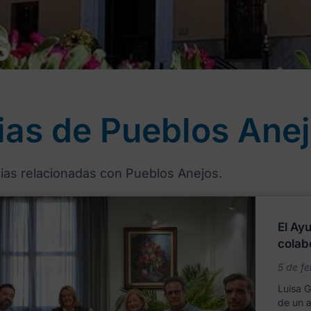
S
ias de Pueblos Ane
cias relacionadas con Pueblos Anejos.
El Ay
colab
5 de f
Luisa 
de un 