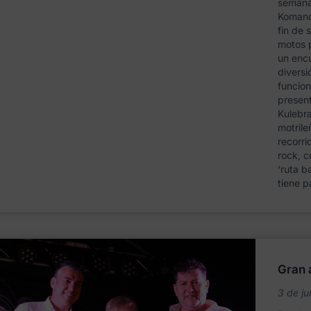
semana 
Komando
fin de 
motos p
un enc
diversi
funcion
presen
Kulebra
motril
recorri
rock, c
‘ruta b
tiene p
Gran 
3 de ju