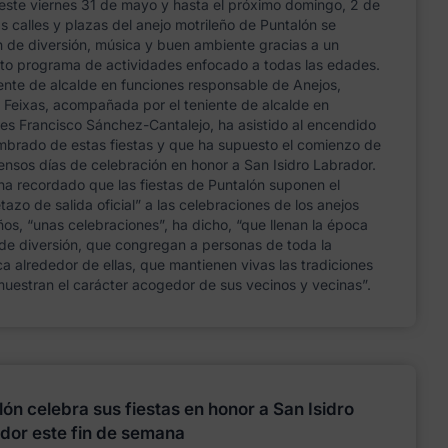
este viernes 31 de mayo y hasta el próximo domingo, 2 de
las calles y plazas del anejo motrileño de Puntalón se
n de diversión, música y buen ambiente gracias a un
to programa de actividades enfocado a todas las edades.
ente de alcalde en funciones responsable de Anejos,
Feixas, acompañada por el teniente de alcalde en
es Francisco Sánchez-Cantalejo, ha asistido al encendido
mbrado de estas fiestas y que ha supuesto el comienzo de
tensos días de celebración en honor a San Isidro Labrador.
ha recordado que las fiestas de Puntalón suponen el
etazo de salida oficial” a las celebraciones de los anejos
ños, “unas celebraciones”, ha dicho, “que llenan la época
 de diversión, que congregan a personas de toda la
 alrededor de ellas, que mantienen vivas las tradiciones
uestran el carácter acogedor de sus vecinos y vecinas”.
lón celebra sus fiestas en honor a San Isidro
dor este fin de semana