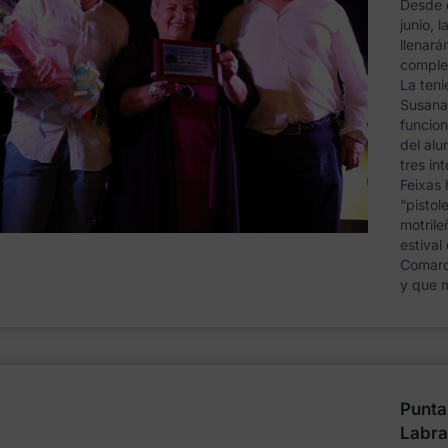
Desde 
junio, 
llenará
comple
La teni
Susana 
funcion
del alu
tres in
Feixas 
“pistol
motrile
estival
Comarca
y que m
Punta
Labra