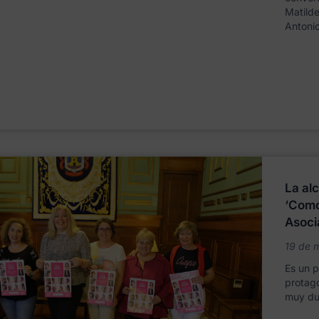
Matilde
Antonio
La alc
‘Como
Asoci
19 de 
Es un 
protag
muy du