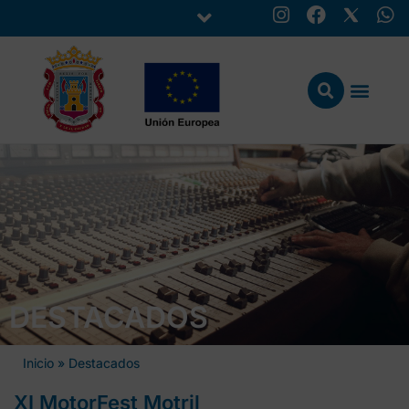
DESTACADOS
Inicio
»
Destacados
XI MotorFest Motril