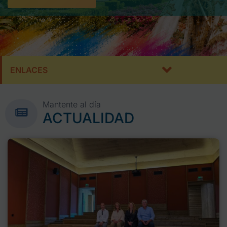
ENLACES
Mantente al día
ACTUALIDAD