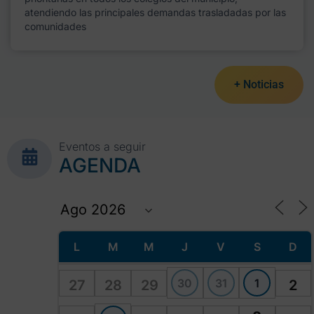
atendiendo las principales demandas trasladadas por las
comunidades
+ Noticias
Eventos a seguir
AGENDA
L
M
M
J
V
S
D
30
31
1
27
28
29
2