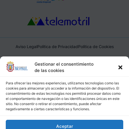
Aviso Legal
Política de Privacidad
Política de Cookies
Ayuntamiento de Motril, Plaza de España, 1, 18600, Motril,
Gestionar el consentimiento
(Granada), CIF: P1814200J, DIR3: L01181400
de las cookies
Para ofrecer las mejores experiencias, utilizamos tecnologías como las
cookies para almacenar y/o acceder a la información del dispositivo. El
consentimiento de estas tecnologías nos permitirá procesar datos como
el comportamiento de navegación o las identificaciones únicas en este
sitio. No consentir o retirar el consentimiento, puede afectar
negativamente a ciertas características y funciones.
Aceptar