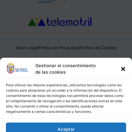
Aviso Legal
Política de Privacidad
Política de Cookies
Ayuntamiento de Motril, Plaza de España, 1, 18600, Motril,
Gestionar el consentimiento
(Granada), CIF: P1814200J, DIR3: L01181400
de las cookies
Para ofrecer las mejores experiencias, utilizamos tecnologías como las
cookies para almacenar y/o acceder a la información del dispositivo. El
consentimiento de estas tecnologías nos permitirá procesar datos como
el comportamiento de navegación o las identificaciones únicas en este
sitio. No consentir o retirar el consentimiento, puede afectar
negativamente a ciertas características y funciones.
Aceptar