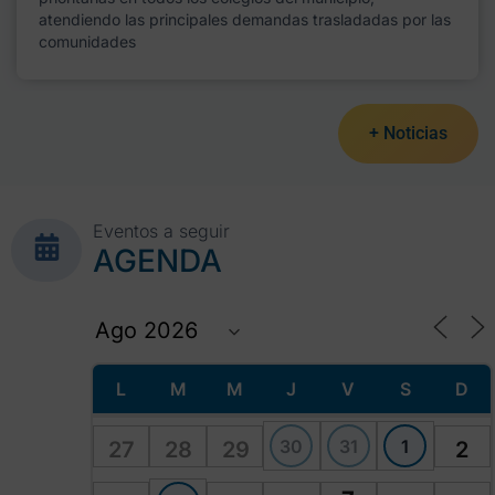
atendiendo las principales demandas trasladadas por las
comunidades
+ Noticias
Eventos a seguir
AGENDA
L
M
M
J
V
S
D
30
31
1
27
28
29
2