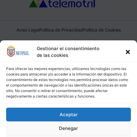
Aviso Legal
Política de Privacidad
Política de Cookies
Ayuntamiento de Motril, Plaza de España, 1, 18600, Motril,
Gestionar el consentimiento
(Granada), CIF: P1814200J, DIR3: L01181400
de las cookies
Para ofrecer las mejores experiencias, utilizamos tecnologías como las
cookies para almacenar y/o acceder a la información del dispositivo. El
consentimiento de estas tecnologías nos permitirá procesar datos como
el comportamiento de navegación o las identificaciones únicas en este
sitio. No consentir o retirar el consentimiento, puede afectar
negativamente a ciertas características y funciones.
Aceptar
Denegar