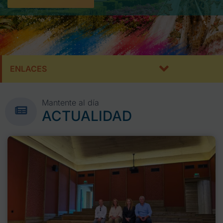
ENLACES
Mantente al día
ACTUALIDAD