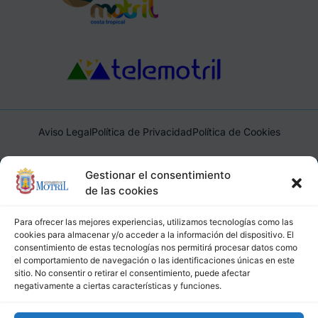
Aviso Legal
Política de Privacidad
Política de Cookies
Ayuntamiento de Motril, Plaza de España, 1, 18600, Motril,
Gestionar el consentimiento
(Granada), CIF: P1814200J, DIR3: L01181400
de las cookies
Para ofrecer las mejores experiencias, utilizamos tecnologías como las
cookies para almacenar y/o acceder a la información del dispositivo. El
consentimiento de estas tecnologías nos permitirá procesar datos como
el comportamiento de navegación o las identificaciones únicas en este
sitio. No consentir o retirar el consentimiento, puede afectar
negativamente a ciertas características y funciones.