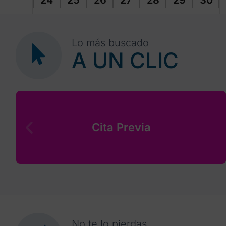
24
25
26
27
28
29
30
31
1
2
3
4
5
6
Lo más buscado
A UN CLIC
Cita Previa
No te lo pierdas