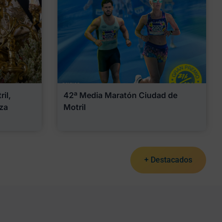
il,
42ª Media Maratón Ciudad de
za
Motril
+ Destacados