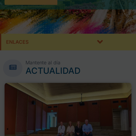
ENLACES
Mantente al día
ACTUALIDAD