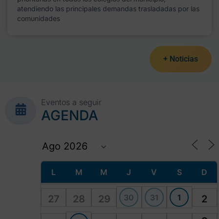
atendiendo las principales demandas trasladadas por las
comunidades
+ Noticias
Eventos a seguir
AGENDA
L
M
M
J
V
S
D
30
31
1
27
28
29
2