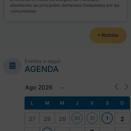
atendiendo las principales demandas trasladadas por las
comunidades
+ Noticias
Eventos a seguir
AGENDA
L
M
M
J
V
S
D
30
31
1
27
28
29
2