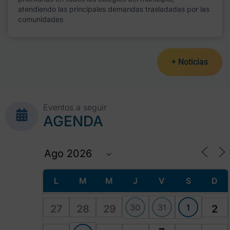
atendiendo las principales demandas trasladadas por las
comunidades
+ Noticias
Eventos a seguir
AGENDA
L
M
M
J
V
S
D
30
31
1
27
28
29
2