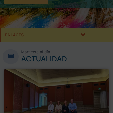
ENLACES
Mantente al día
ACTUALIDAD