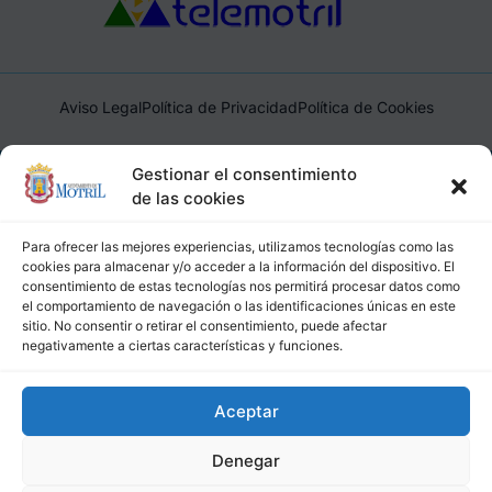
Aviso Legal
Política de Privacidad
Política de Cookies
Ayuntamiento de Motril, Plaza de España, 1, 18600, Motril,
Gestionar el consentimiento
(Granada), CIF: P1814200J, DIR3: L01181400
de las cookies
Para ofrecer las mejores experiencias, utilizamos tecnologías como las
cookies para almacenar y/o acceder a la información del dispositivo. El
consentimiento de estas tecnologías nos permitirá procesar datos como
el comportamiento de navegación o las identificaciones únicas en este
sitio. No consentir o retirar el consentimiento, puede afectar
negativamente a ciertas características y funciones.
Aceptar
Denegar