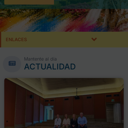
ENLACES
Mantente al día
ACTUALIDAD