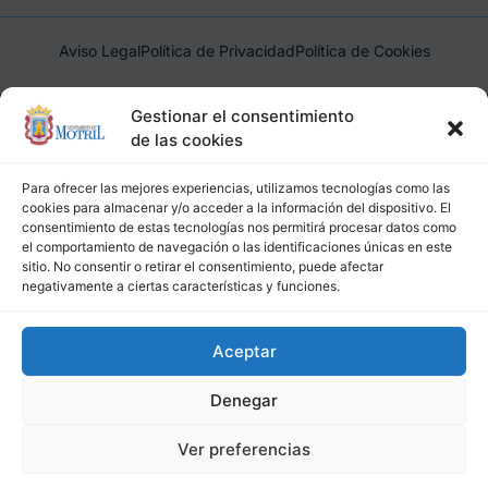
Aviso Legal
Política de Privacidad
Política de Cookies
Ayuntamiento de Motril, Plaza de España, 1, 18600, Motril,
Gestionar el consentimiento
(Granada), CIF: P1814200J, DIR3: L01181400
de las cookies
Para ofrecer las mejores experiencias, utilizamos tecnologías como las
cookies para almacenar y/o acceder a la información del dispositivo. El
consentimiento de estas tecnologías nos permitirá procesar datos como
el comportamiento de navegación o las identificaciones únicas en este
sitio. No consentir o retirar el consentimiento, puede afectar
negativamente a ciertas características y funciones.
Aceptar
Denegar
Ver preferencias