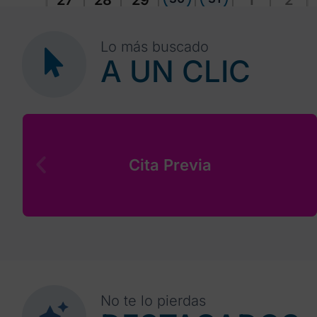
27
28
29
1
2
Lo más buscado
A UN CLIC
Cita Previa
No te lo pierdas