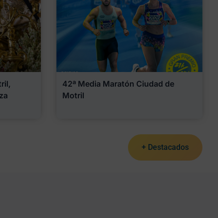
il,
42ª Media Maratón Ciudad de
za
Motril
+ Destacados