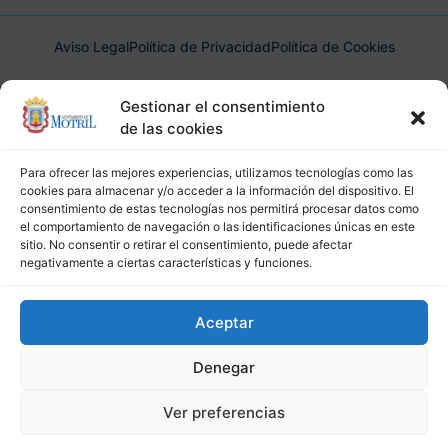
Aviso Legal
Política de Privacidad
Política de Cookies
Ayuntamiento de Motril, Plaza de España, 1, 18600, Motril,
Gestionar el consentimiento
(Granada), CIF: P1814200J, DIR3: L01181400
de las cookies
Para ofrecer las mejores experiencias, utilizamos tecnologías como las
cookies para almacenar y/o acceder a la información del dispositivo. El
consentimiento de estas tecnologías nos permitirá procesar datos como
el comportamiento de navegación o las identificaciones únicas en este
sitio. No consentir o retirar el consentimiento, puede afectar
negativamente a ciertas características y funciones.
Aceptar
Denegar
Ver preferencias