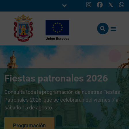
Alégrate
 patronales 2026
Disfruta de las
conciertos, ac
la programación de nuestras Fiestas
¡No te pierdas
, que se celebrarán del viernes 7 al
ti! Consulta la
gosto.
actividades de
edades.
ión