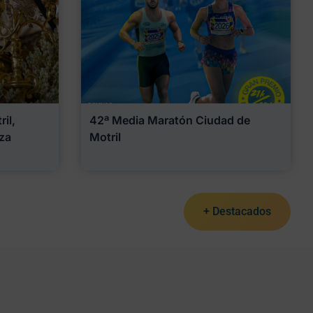
il,
42ª Media Maratón Ciudad de
za
Motril
+ Destacados