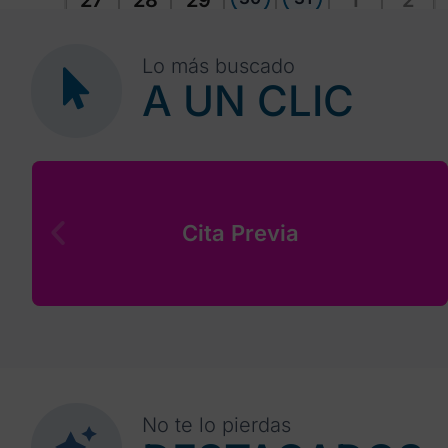
27
28
29
1
2
Lo más buscado
A UN CLIC
Cita Previa
No te lo pierdas