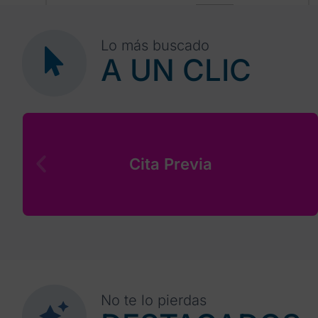
4
31
1
2
3
5
6
Lo más buscado
A UN CLIC
Cita Previa
No te lo pierdas