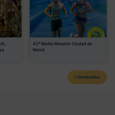
il,
42ª Media Maratón Ciudad de
za
Motril
+ Destacados