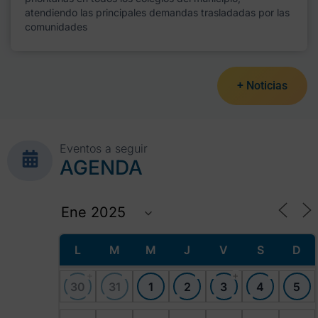
atendiendo las principales demandas trasladadas por las
comunidades
+ Noticias
Eventos a seguir
AGENDA
L
M
M
J
V
S
D
+
+
30
31
1
2
3
4
5