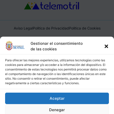
Aviso Legal
Política de Privacidad
Política de Cookies
Ayuntamiento de Motril, Plaza de España, 1, 18600, Motril,
Gestionar el consentimiento
(Granada), CIF: P1814200J, DIR3: L01181400
de las cookies
Para ofrecer las mejores experiencias, utilizamos tecnologías como las
cookies para almacenar y/o acceder a la información del dispositivo. El
consentimiento de estas tecnologías nos permitirá procesar datos como
el comportamiento de navegación o las identificaciones únicas en este
sitio. No consentir o retirar el consentimiento, puede afectar
negativamente a ciertas características y funciones.
Aceptar
Denegar