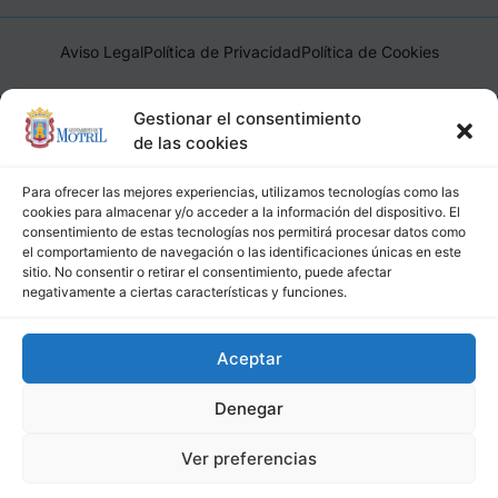
Aviso Legal
Política de Privacidad
Política de Cookies
Ayuntamiento de Motril, Plaza de España, 1, 18600, Motril,
Gestionar el consentimiento
(Granada), CIF: P1814200J, DIR3: L01181400
de las cookies
Para ofrecer las mejores experiencias, utilizamos tecnologías como las
cookies para almacenar y/o acceder a la información del dispositivo. El
consentimiento de estas tecnologías nos permitirá procesar datos como
el comportamiento de navegación o las identificaciones únicas en este
sitio. No consentir o retirar el consentimiento, puede afectar
negativamente a ciertas características y funciones.
Aceptar
Denegar
Ver preferencias