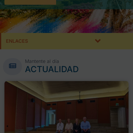
ENLACES
Mantente al día
ACTUALIDAD