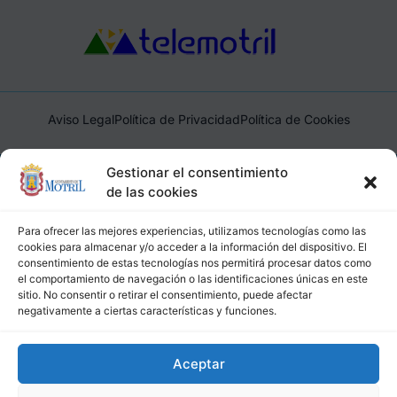
Aviso Legal
Política de Privacidad
Política de Cookies
Ayuntamiento de Motril, Plaza de España, 1, 18600, Motril,
Gestionar el consentimiento
(Granada), CIF: P1814200J, DIR3: L01181400
de las cookies
Para ofrecer las mejores experiencias, utilizamos tecnologías como las
cookies para almacenar y/o acceder a la información del dispositivo. El
consentimiento de estas tecnologías nos permitirá procesar datos como
el comportamiento de navegación o las identificaciones únicas en este
sitio. No consentir o retirar el consentimiento, puede afectar
negativamente a ciertas características y funciones.
Aceptar